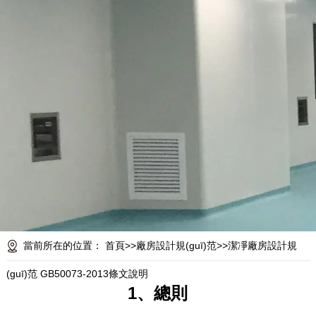
當前所在的位置：
首頁
>>
廠房設計規(guī)范
>>
潔凈廠房設計規
(guī)范 GB50073-2013條文說明
1、總則