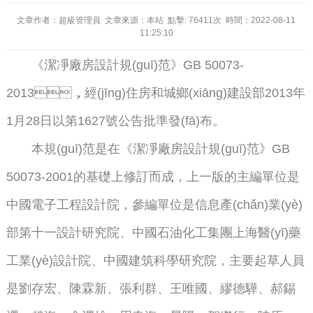
文章作者：超級管理員 文章來源：本站 點擊: 76411次 時間：2022-08-11
11:25:10
《潔凈廠房設計規(guī)范》GB 50073-
2013，經(jīng)住房和城鄉(xiāng)建設部2013年
1月28日以第1627號公告批準發(fā)布。
本規(guī)范是在《潔凈廠房設計規(guī)范》GB
50073-2001的基礎上修訂而成，上一版的主編單位是
中國電子工程設計院，參編單位是信息產(chǎn)業(yè)
部第十一設計研究院、中國石油化工集團上海醫(yī)藥
工業(yè)設計院、中國建筑科學研究院，主要起草人員
是劉存宏、陳霖新、張利群、王唯國、繆德驊、郝錫