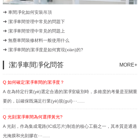
車間凈化如何安裝吊頂
潔凈車間管理中常見的問題下
潔凈車間管理中常見的問題上
無塵車間裝修材料一般使用什么
潔凈車間的潔凈度是如何實現(xiàn)的?
潔凈車間凈化問答
MORE+
Q 如何確定潔凈車間的潔凈度？
A 在為特定行業(yè)選定合適的潔凈室級別時，多維度的考量是至關重
要的，以確保既滿足行業(yè)規(guī)···......
Q 光刻潔凈車間為何選擇黃光?
A 光刻，作為集成電路(IC或芯片)制造的核心工藝之一，其本質是通過
光掩膜和光刻膠在···......